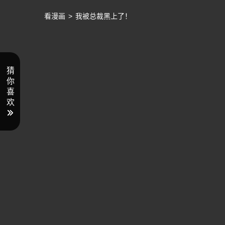
看漫画
>
我被总裁黑上了！
猜
你
喜
欢