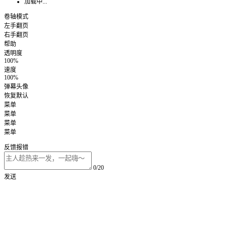
加载中...
卷轴模式
左手翻页
右手翻页
帮助
透明度
100%
速度
100%
弹幕头像
恢复默认
菜单
菜单
菜单
菜单
反馈报错
0/20
发送