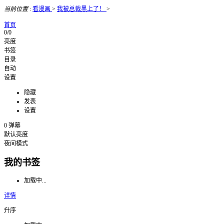
当前位置
:
看漫画
>
我被总裁黑上了！
>
首页
0/0
亮度
书签
目录
自动
设置
隐藏
发表
设置
0
弹幕
默认亮度
夜间模式
我的书签
加载中...
详情
升序