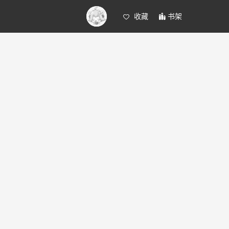
收藏
书架