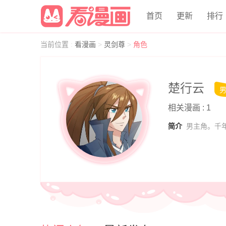
首页
更新
排行
当前位置
:
看漫画
>
灵剑尊
>
角色
楚行云
相关漫画 : 1
简介
男主角。千年