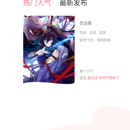
热门人气
最新发布
灵剑尊
热血
古风
武侠
前世今生，唯我独尊
115亿
更至
最终话 你终于回来了