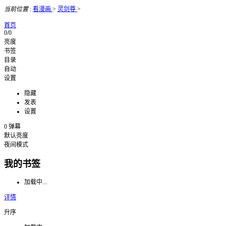
当前位置
:
看漫画
>
灵剑尊
>
首页
0/0
亮度
书签
目录
自动
设置
隐藏
发表
设置
0
弹幕
默认亮度
夜间模式
我的书签
加载中...
详情
升序