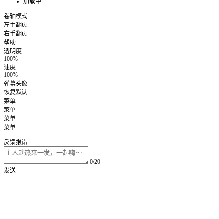
加载中...
卷轴模式
左手翻页
右手翻页
帮助
透明度
100%
速度
100%
弹幕头像
恢复默认
菜单
菜单
菜单
菜单
反馈报错
0/20
发送