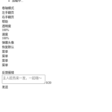
加载中...
卷轴模式
左手翻页
右手翻页
帮助
透明度
100%
速度
100%
弹幕头像
恢复默认
菜单
菜单
菜单
菜单
反馈报错
0/20
发送