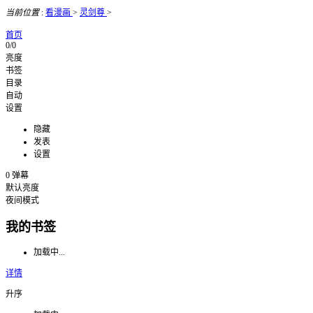
当前位置
:
看漫画
>
灵剑尊
>
首页
0/0
亮度
书签
目录
自动
设置
隐藏
发表
设置
0
弹幕
默认亮度
夜间模式
我的书签
加载中...
详情
升序