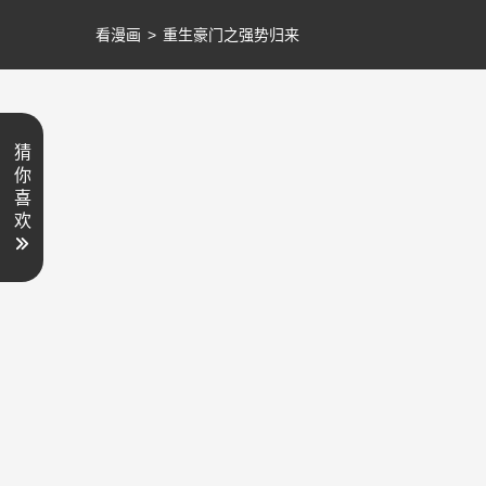
看漫画
>
重生豪门之强势归来
猜
你
喜
欢