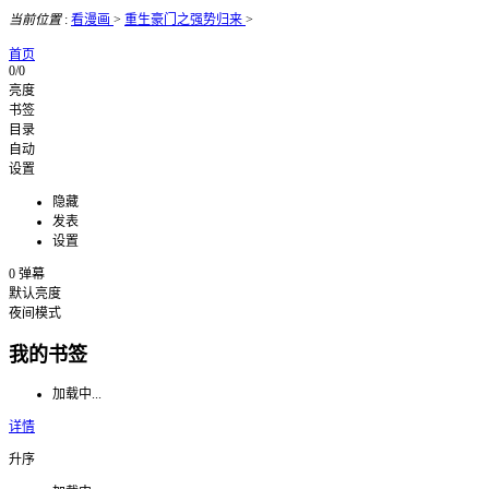
当前位置
:
看漫画
>
重生豪门之强势归来
>
首页
0/0
亮度
书签
目录
自动
设置
隐藏
发表
设置
0
弹幕
默认亮度
夜间模式
我的书签
加载中...
详情
升序