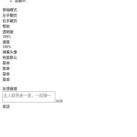
加载中...
卷轴模式
左手翻页
右手翻页
帮助
透明度
100%
速度
100%
弹幕头像
恢复默认
菜单
菜单
菜单
菜单
反馈报错
0/20
发送