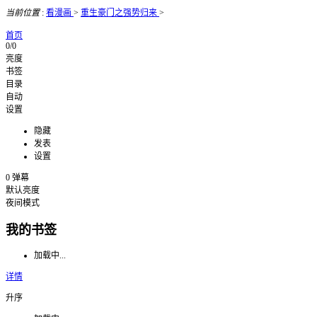
当前位置
:
看漫画
>
重生豪门之强势归来
>
首页
0/0
亮度
书签
目录
自动
设置
隐藏
发表
设置
0
弹幕
默认亮度
夜间模式
我的书签
加载中...
详情
升序