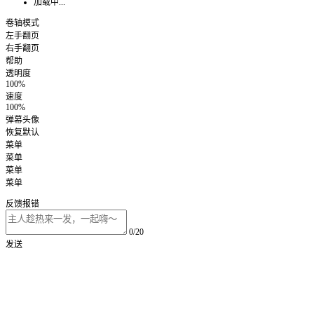
加载中...
卷轴模式
左手翻页
右手翻页
帮助
透明度
100%
速度
100%
弹幕头像
恢复默认
菜单
菜单
菜单
菜单
反馈报错
0/20
发送