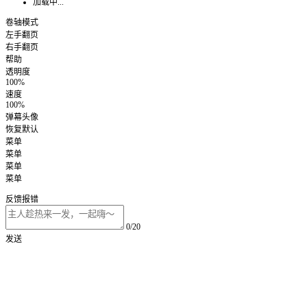
加载中...
卷轴模式
左手翻页
右手翻页
帮助
透明度
100%
速度
100%
弹幕头像
恢复默认
菜单
菜单
菜单
菜单
反馈报错
0/20
发送