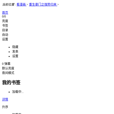
当前位置
:
看漫画
>
重生豪门之强势归来
>
首页
0/0
亮度
书签
目录
自动
设置
隐藏
发表
设置
0
弹幕
默认亮度
夜间模式
我的书签
加载中...
详情
升序