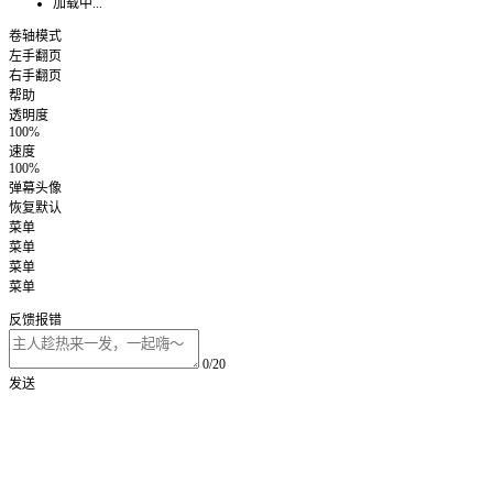
加载中...
卷轴模式
左手翻页
右手翻页
帮助
透明度
100%
速度
100%
弹幕头像
恢复默认
菜单
菜单
菜单
菜单
反馈报错
0/20
发送