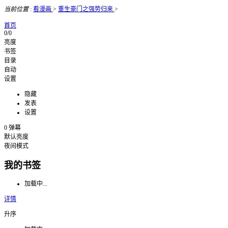
当前位置
:
看漫画
>
重生豪门之强势归来
>
首页
0/0
亮度
书签
目录
自动
设置
隐藏
发表
设置
0
弹幕
默认亮度
夜间模式
我的书签
加载中...
详情
升序