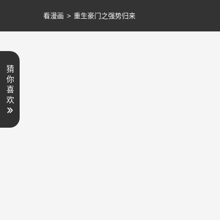
看漫画
>
重生豪门之强势归来
猜
你
喜
欢