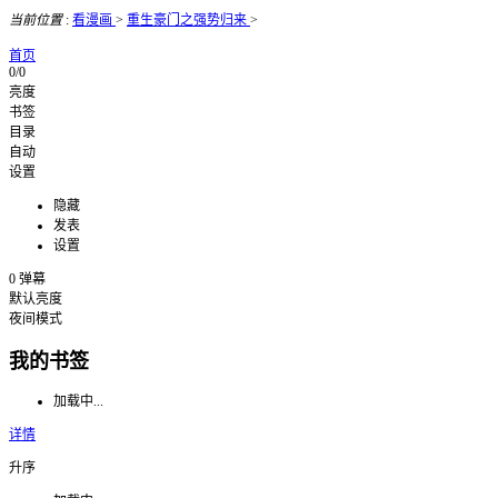
当前位置
:
看漫画
>
重生豪门之强势归来
>
首页
0/0
亮度
书签
目录
自动
设置
隐藏
发表
设置
0
弹幕
默认亮度
夜间模式
我的书签
加载中...
详情
升序