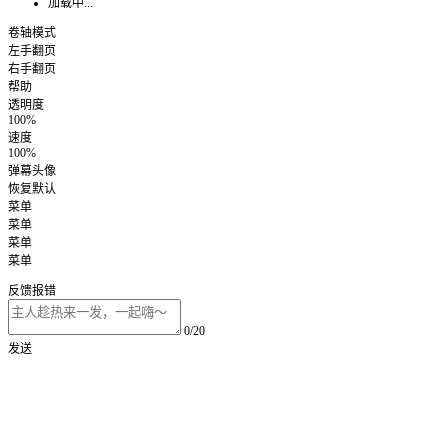
加载中...
卷轴模式
左手翻页
右手翻页
帮助
透明度
100%
速度
100%
弹幕头像
恢复默认
菜单
菜单
菜单
菜单
反馈报错
0/20
发送