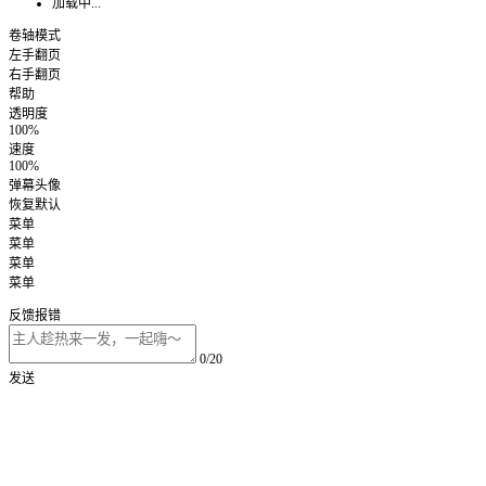
加载中...
卷轴模式
左手翻页
右手翻页
帮助
透明度
100%
速度
100%
弹幕头像
恢复默认
菜单
菜单
菜单
菜单
反馈报错
0/20
发送