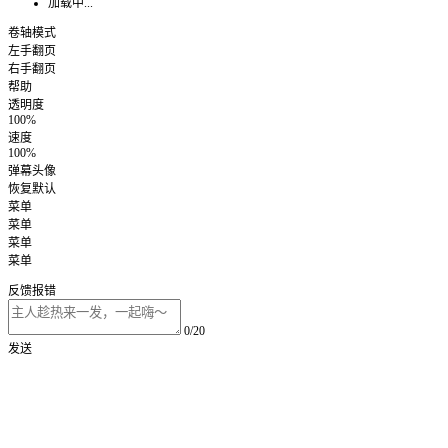
加载中...
卷轴模式
左手翻页
右手翻页
帮助
透明度
100%
速度
100%
弹幕头像
恢复默认
菜单
菜单
菜单
菜单
反馈报错
0/20
发送