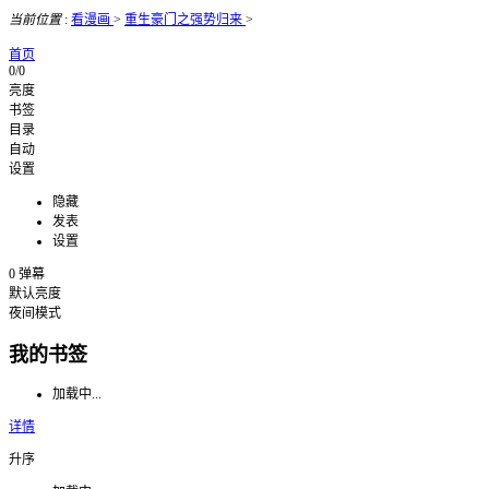
当前位置
:
看漫画
>
重生豪门之强势归来
>
首页
0/0
亮度
书签
目录
自动
设置
隐藏
发表
设置
0
弹幕
默认亮度
夜间模式
我的书签
加载中...
详情
升序