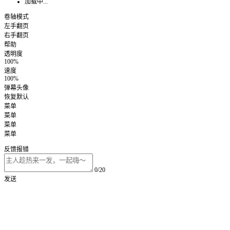
加载中...
卷轴模式
左手翻页
右手翻页
帮助
透明度
100%
速度
100%
弹幕头像
恢复默认
菜单
菜单
菜单
菜单
反馈报错
0/20
发送