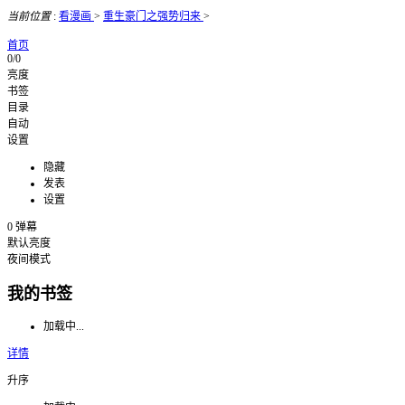
当前位置
:
看漫画
>
重生豪门之强势归来
>
首页
0/0
亮度
书签
目录
自动
设置
隐藏
发表
设置
0
弹幕
默认亮度
夜间模式
我的书签
加载中...
详情
升序