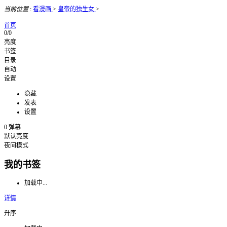
当前位置
:
看漫画
>
皇帝的独生女
>
首页
0/0
亮度
书签
目录
自动
设置
隐藏
发表
设置
0
弹幕
默认亮度
夜间模式
我的书签
加载中...
详情
升序