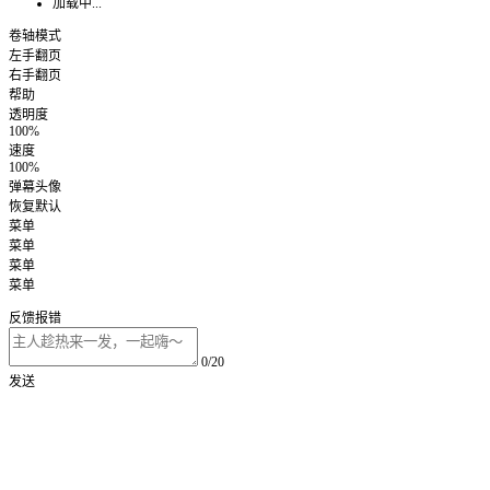
加载中...
卷轴模式
左手翻页
右手翻页
帮助
透明度
100%
速度
100%
弹幕头像
恢复默认
菜单
菜单
菜单
菜单
反馈报错
0/20
发送