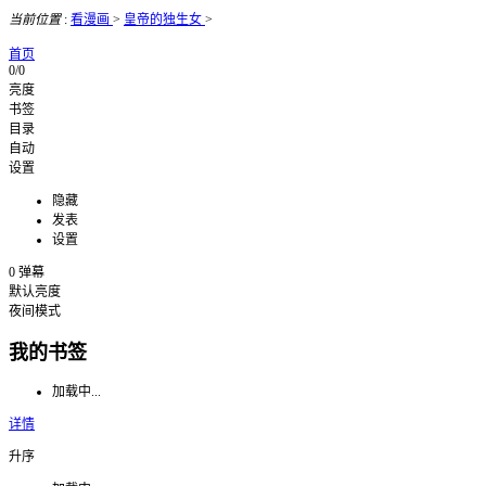
当前位置
:
看漫画
>
皇帝的独生女
>
首页
0/0
亮度
书签
目录
自动
设置
隐藏
发表
设置
0
弹幕
默认亮度
夜间模式
我的书签
加载中...
详情
升序