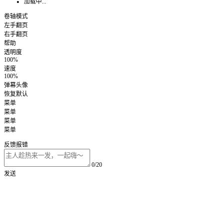
加载中...
卷轴模式
左手翻页
右手翻页
帮助
透明度
100%
速度
100%
弹幕头像
恢复默认
菜单
菜单
菜单
菜单
反馈报错
0/20
发送