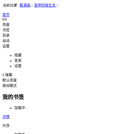
当前位置
:
看漫画
>
皇帝的独生女
>
首页
0/0
亮度
书签
目录
自动
设置
隐藏
发表
设置
0
弹幕
默认亮度
夜间模式
我的书签
加载中...
详情
升序