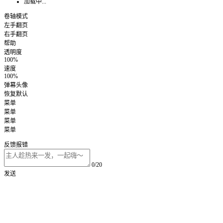
加载中...
卷轴模式
左手翻页
右手翻页
帮助
透明度
100%
速度
100%
弹幕头像
恢复默认
菜单
菜单
菜单
菜单
反馈报错
0/20
发送