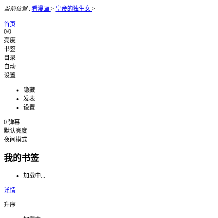
当前位置
:
看漫画
>
皇帝的独生女
>
首页
0/0
亮度
书签
目录
自动
设置
隐藏
发表
设置
0
弹幕
默认亮度
夜间模式
我的书签
加载中...
详情
升序