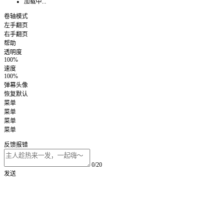
加载中...
卷轴模式
左手翻页
右手翻页
帮助
透明度
100%
速度
100%
弹幕头像
恢复默认
菜单
菜单
菜单
菜单
反馈报错
0/20
发送