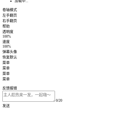
加载中...
卷轴模式
左手翻页
右手翻页
帮助
透明度
100%
速度
100%
弹幕头像
恢复默认
菜单
菜单
菜单
菜单
反馈报错
0/20
发送