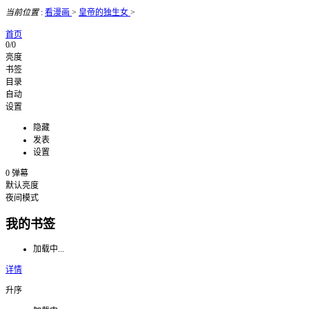
当前位置
:
看漫画
>
皇帝的独生女
>
首页
0/0
亮度
书签
目录
自动
设置
隐藏
发表
设置
0
弹幕
默认亮度
夜间模式
我的书签
加载中...
详情
升序