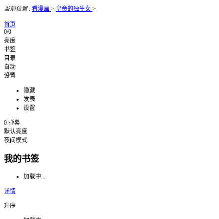
当前位置
:
看漫画
>
皇帝的独生女
>
首页
0/0
亮度
书签
目录
自动
设置
隐藏
发表
设置
0
弹幕
默认亮度
夜间模式
我的书签
加载中...
详情
升序