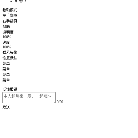
加载中...
卷轴模式
左手翻页
右手翻页
帮助
透明度
100%
速度
100%
弹幕头像
恢复默认
菜单
菜单
菜单
菜单
反馈报错
0/20
发送