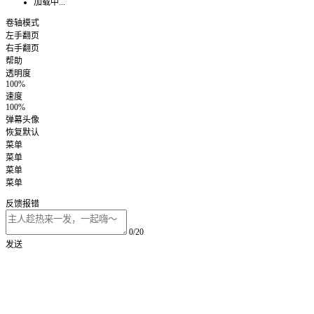
加载中...
卷轴模式
左手翻页
右手翻页
帮助
透明度
100%
速度
100%
弹幕头像
恢复默认
菜单
菜单
菜单
菜单
反馈报错
0/20
发送