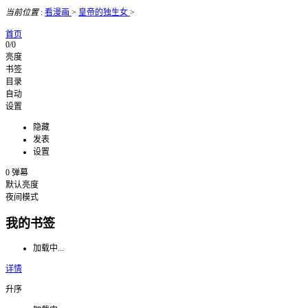
当前位置
:
看漫画
>
皇帝的独生女
>
首页
0/0
亮度
书签
目录
自动
设置
隐藏
发表
设置
0
弹幕
默认亮度
夜间模式
我的书签
加载中...
详情
升序